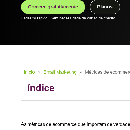
Comece gratuitamente
Planos
Cadastro rápido | Sem necessidade de cartão de crédito
Inicio
»
Email Marketing
»
Métricas de ecommer
índice
As métricas de ecommerce que importam de verdade s