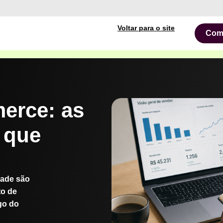
Voltar para o site
Com
erce: as
 que
dade são
to de
ngo do