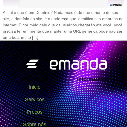
Afinal o que é um Domínio? Nada mais é do que o nome do seu
site, o domínio do site, é o endereço que identifica sua empresa na
internet. É por meio dele que os usuários chegarão até você. Você
precisa ter em mente que manter uma URL genérica pode não ser
uma boa, muito […]
Navegação
Informativos
Inicio
Serviços
Preços
Sobre nós