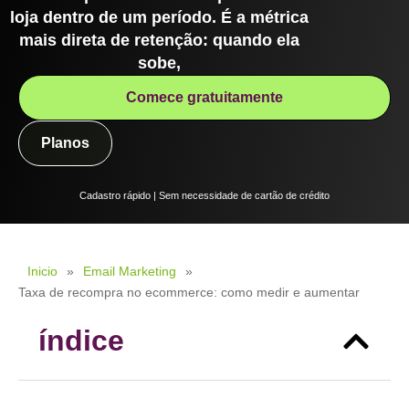
loja dentro de um período. É a métrica
mais direta de retenção: quando ela
sobe,
Comece gratuitamente
Planos
Cadastro rápido | Sem necessidade de cartão de crédito
Inicio
»
Email Marketing
»
Taxa de recompra no ecommerce: como medir e aumentar
índice