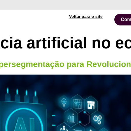
Voltar para o site
Com
ncia artificial no
persegmentação para Revolucio