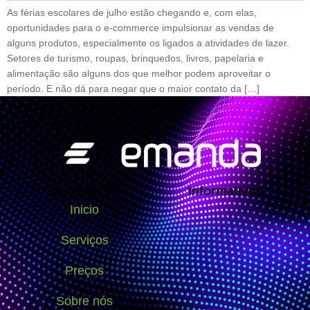
As férias escolares de julho estão chegando e, com elas,
oportunidades para o e-commerce impulsionar as vendas de
alguns produtos, especialmente os ligados a atividades de lazer.
Setores de turismo, roupas, brinquedos, livros, papelaria e
alimentação são alguns dos que melhor podem aproveitar o
período. E não dá para negar que o maior contato da […]
Navegação
Informativos
Inicio
Serviços
Preços
Sobre nós